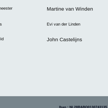
meester
Martine van Winden
is
Evi van der Linden
lid
John Castelijns
Iban : NL28RABO0130743135