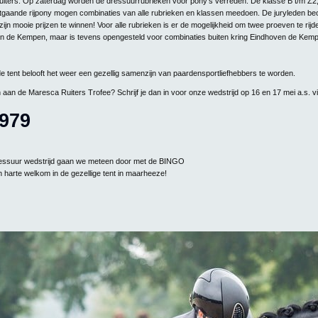
ters. Op zaterdag worden de dressuurrubrieken voor pony's verreden. De klasse B t/m Z2,
tgaande rijpony mogen combinaties van alle rubrieken en klassen meedoen. De juryleden be
ijn mooie prijzen te winnen! Voor alle rubrieken is er de mogelijkheid om twee proeven te rijd
en de Kempen, maar is tevens opengesteld voor combinaties buiten kring Eindhoven de Kem
e tent belooft het weer een gezellig samenzijn van paardensportliefhebbers te worden.
 aan de Maresca Ruiters Trofee? Schrijf je dan in voor onze wedstrijd op 16 en 17 mei a.s. v
979
essuur wedstrijd gaan we meteen door met de BINGO
n harte welkom in de gezellige tent in maarheeze!