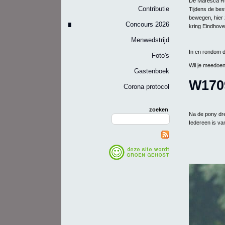
De Maresca Rui
Contributie
Tijdens de bes
bewegen, hier z
Concours 2026
kring Eindhov
Menwedstrijd
In en rondom d
Foto's
Wil je meedoen
Gastenboek
W170
Corona protocol
zoeken
Na de pony dr
Iedereen is va