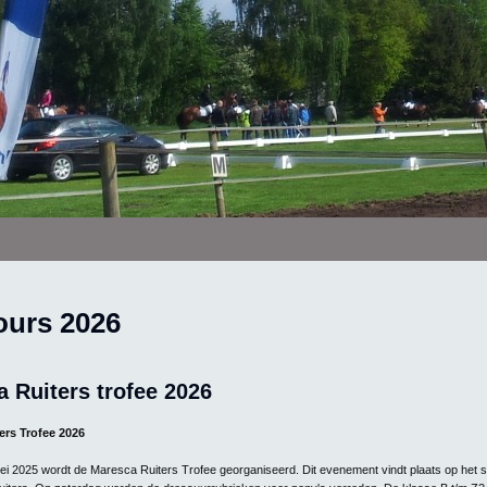
urs 2026
 Ruiters trofee 2026
ers Trofee 2026
i 2025 wordt de Maresca Ruiters Trofee georganiseerd. Dit evenement vindt plaats op het sp