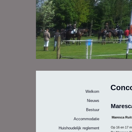
Conco
Welkom
Nieuws
Maresca
Bestuur
Maresca Ruit
Accommodatie
Op 16 en 17 me
Huishoudelijk reglement