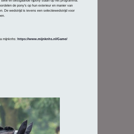
 bixie en bestgaande rijpony staan op het programma.
oordelen de pony's op hun exterieur en manier van
en. De wedstrijd is tevens een selectiewedstrijd voor
pen.
ia mijnknhs:
https://www.mijnknhs.nl/Game/