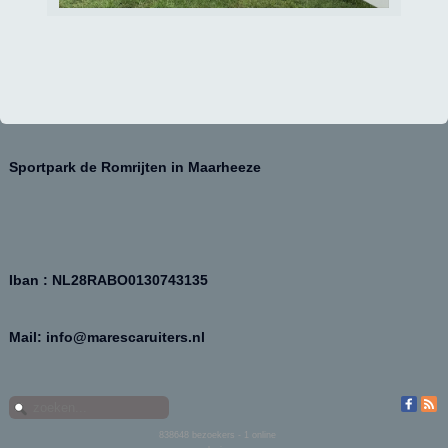
Sportpark de Romrijten in Maarheeze
Iban : NL28RABO0130743135
Mail: info@marescaruiters.nl
838648
bezoekers - 1 online