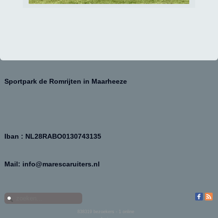
Sportpark de Romrijten in Maarheeze
Iban : NL28RABO0130743135
Mail: info@marescaruiters.nl
838319
bezoekers - 1 online