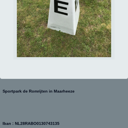
Sportpark de Romrijten in Maarheeze
Iban : NL28RABO0130743135